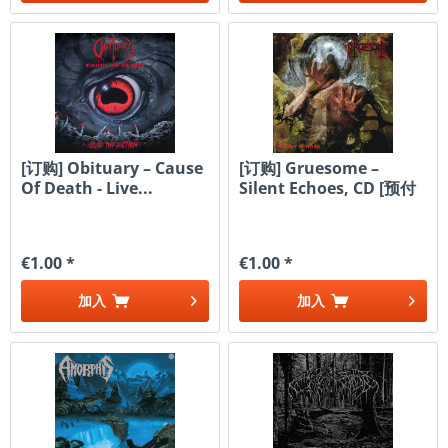
[订购] Obituary – Cause
[订购] Gruesome ‎–
Of Death - Live...
Silent Echoes, CD [预付
款1|109]
€1.00 *
€1.00 *
加入
加入