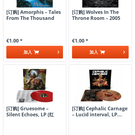
[订购] Amorphis – Tales
[订购] Wolves In The
From The Thousand
Throne Room – 2005
Lakes,...
Demo, CD...
€1.00 *
€1.00 *
加入
加入
[订购] Gruesome ‎–
[订购] Cephalic Carnage
Silent Echoes, LP (红
‎– Lucid interval, LP...
色)...