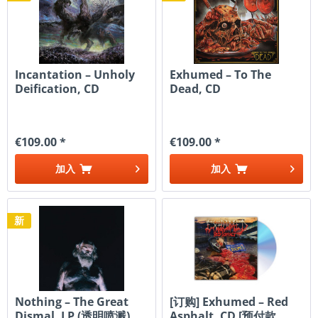
Incantation ‎– Unholy
Exhumed – To The
Deification, CD
Dead, CD
€109.00 *
€109.00 *
加入
加入
新
Nothing ‎– The Great
[订购] Exhumed – Red
Dismal, LP (透明喷溅)
Asphalt, CD [预付款