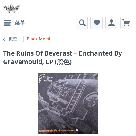
菜单
概览
Black Metal
The Ruins Of Beverast ‎– Enchanted By
Gravemould, LP (黑色)