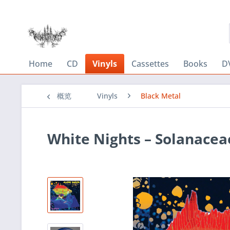
Home
CD
Vinyls
Cassettes
Books
D
概览
Vinyls
Black Metal
White Nights ‎– Solana