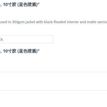
ae, 10寸胶 (蓝色喷溅)"
oused in 350gsm jacket with black-flooded interior and matte varni
ck
ae, 10寸胶 (蓝色喷溅)"