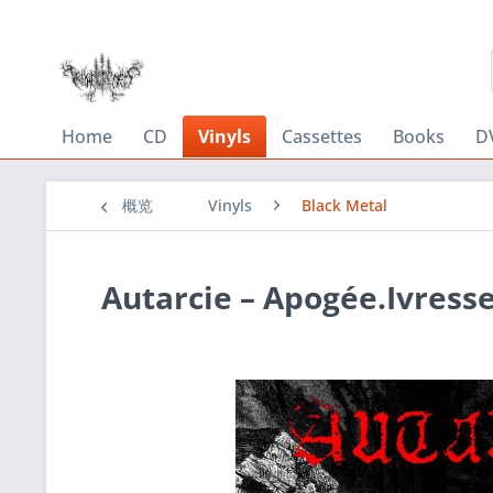
Home
CD
Vinyls
Cassettes
Books
D
概览
Vinyls
Black Metal
Autarcie ‎– Apogée.Ivress