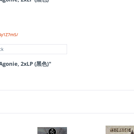
b4y1Z7mS/
ck
Agonie, 2xLP (黑色)"