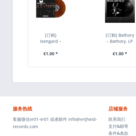
[订购]
[订购] Bathory
Isengard ‎–
– Bathory, LP
Hostmorke, LP
(黑色) [预付款
(理石) [预付款
1|219]
€1.00 *
€1.00 *
1|219]
服务热线
店铺服务
客服微信vr01-vr01 或者邮件 info@vrijheid-
联系我们
支付&邮寄
records.com
条件&条款