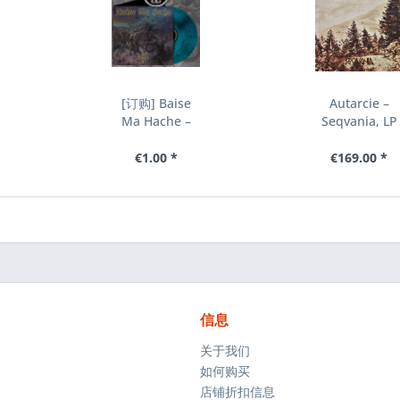
[订购] Baise
Autarcie ‎–
Ma Hache –
Seqvania, LP
F.E.R.T., LP (蓝
(黑色)
色理石)...
€1.00 *
€169.00 *
信息
关于我们
如何购买
店铺折扣信息