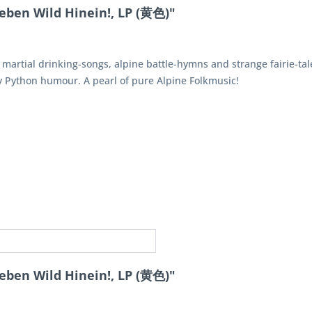
ben Wild Hinein!, LP (黄色)"
 martial drinking-songs, alpine battle-hymns and strange fairie-ta
y Python humour. A pearl of pure Alpine Folkmusic!
ben Wild Hinein!, LP (黄色)"