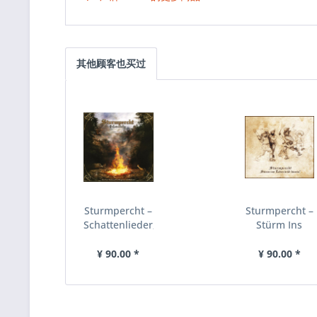
其他顾客也买过
Sturmpercht ‎–
Sturmpercht ‎–
Schattenlieder,
Stürm Ins
CD
Leben Wild
Hinein!, CD
¥ 90.00 *
¥ 90.00 *