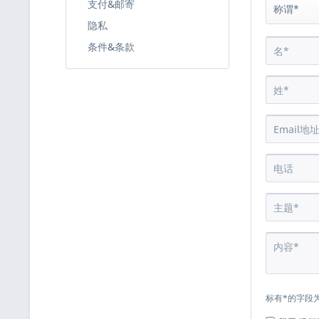
支付&邮寄
隐私
条件&条款
标有*的字段