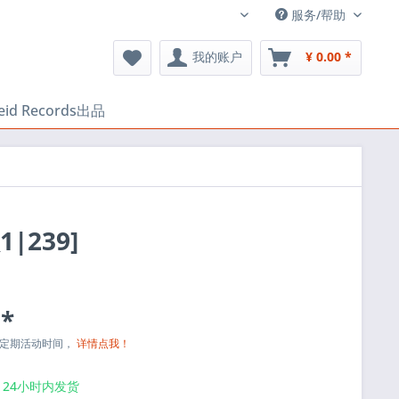
服务/帮助
中文
我的账户
¥ 0.00 *
heid Records出品
1|239]
 *
与定期活动时间，
详情点我！
24小时内发货