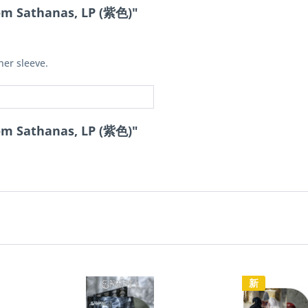
m Sathanas, LP (紫色)"
ner sleeve.
m Sathanas, LP (紫色)"
新