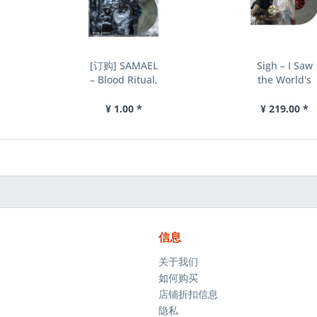
[订购] SAMAEL
Sigh ‎– I Saw
‎– Blood Ritual,
the World's
LP (星云) [预付
End -
款1|189]
Hangman's
¥ 1.00 *
¥ 219.00 *
Hymn...
信息
关于我们
如何购买
店铺折扣信息
隐私