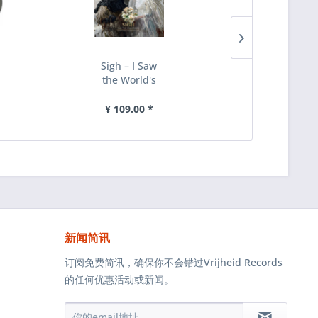
Sigh ‎– I Saw
[订购] Endle
the World's
Dismal Moa
End -
‎– Demo 2 //
Hangman's
Chaos...
¥ 109.00 *
¥ 1.00 *
Hymn...
新闻简讯
订阅免费简讯，确保你不会错过Vrijheid Records
的任何优惠活动或新闻。