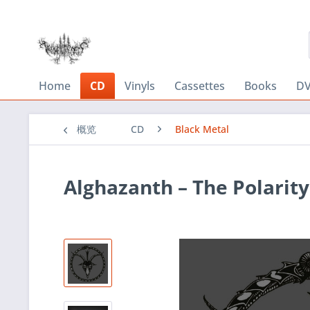
Home
CD
Vinyls
Cassettes
Books
DV
概览
CD
Black Metal
Alghazanth ‎– The Polarit