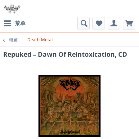
菜单
概览
Death Metal
Repuked ‎– Dawn Of Reintoxication, CD