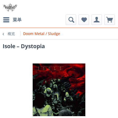
菜单
概览
Doom Metal / Sludge
Isole ‎– Dystopia