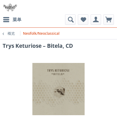
菜单
概览
Neofolk/Neoclassical
Trys Keturiose ‎– Bitela, CD