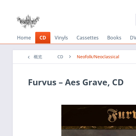
Home
CD
Vinyls
Cassettes
Books
DV
概览
CD
Neofolk/Neoclassical
Furvus – Aes Grave, CD