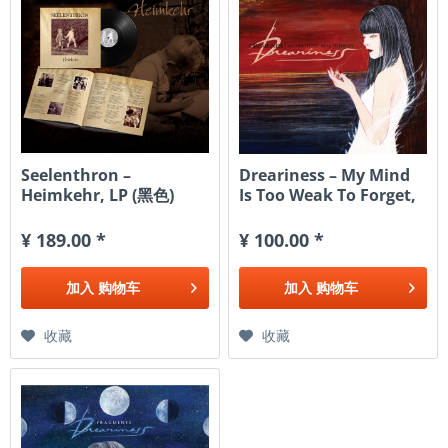
Seelenthron ‎–
Dreariness – My Mind
Heimkehr, LP (黑色)
Is Too Weak To Forget,
CD
¥ 189.00 *
¥ 100.00 *
加入
购物车
加入
购物车
收藏
收藏