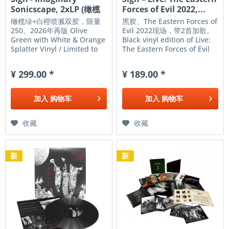
Sonicscape, 2xLP (橄榄
Forces of Evil 2022,...
绿喷溅)
橄榄绿+白橙喷溅双胶，限量
黑胶。The Eastern Forces of
250。2026年再版 Olive
Evil 2022现场，带2首加歌。
Green with White & Orange
Black vinyl edition of Live:
Splatter Vinyl / Limited to
The Eastern Forces of Evil
250 copies TRACK LIST: 1.
2022 , a recording that
Corpsecry - Angelfall 2.
represents the very best of
¥ 299.00 *
¥ 189.00 *
Scarlet Dream 3.
Sigh ’s considerable legacy.
Nietzschean Conspiracy 4.
-------- Cult Japanese black
A Sunset Song 5.
metal legends Sigh
加入
购物车
加入
购物车
Impromptu (Allegro
formed...
Maestoso) 6....
收藏
收藏
新
新