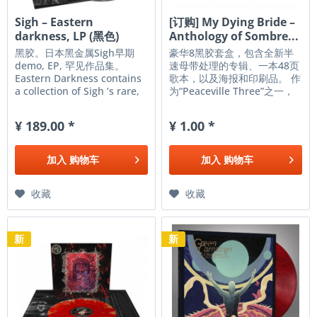
Sigh ‎– Eastern
[订购] My Dying Bride –
darkness, LP (黑色)
Anthology of Sombre...
黑胶。日本黑金属Sigh早期
豪华8黑胶套盒，包含全新半
demo, EP, 罕见作品集。
速母带处理的专辑、一本48页
Eastern Darkness contains
歌本，以及海报和印刷品。 作
a collection of Sigh ’s rare,
为“Peaceville Three”之一，
early works showing the
My Dying Bride与同胞
band's swift musical
Paradise Lost和Anathema一
¥ 189.00 *
¥ 1.00 *
evolution as well as its
起，真正成为英国在当时厄运
strong utilisation of
金属革命中占据中心地位的主
keyboards in their
要力量。他们以小提琴的加入
加入
购物车
加入
购物车
compositional process.
以及更具诗意的演绎方式，为
Vinyl edition....
阴郁而略带情色意味的主题注
入了独特的音乐风格，为黑暗
收藏
收藏
增添了一丝古怪而又富有表现
力的气息。 《阴郁反思选集》
（Anthology of Sombre...
新
新