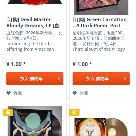
[订购] Devil Master –
[订购] Green Carnation
Bloody Dreams, LP (血
– A Dark Poem, Part
红色)...
III:...
血红色胶. 2026年新专辑。 发
透明红黑理石胶，限量200。
行时间：9月4日。
2026年新专辑，三部曲第三
Introducing the third
部。 发行时间：9月4日。
offering from American
Third album of the trilogy
band DEVIL MASTER,
on transparent red and
"Bloody Dreams." This
black 12" marbled vinyl (33
¥ 1.00 *
¥ 1.00 *
album is a whirlwind of
rpm) in deluxe gatefold
filth, fury, devilry, and
with Pantone copper print
occultism, delivering a
and deluxe double sided
加入
购物车
加入
购物车
maelstrom of rage that will
insert with Pantone copper
leave a lasting...
print. Limited...
收藏
收藏
新
新