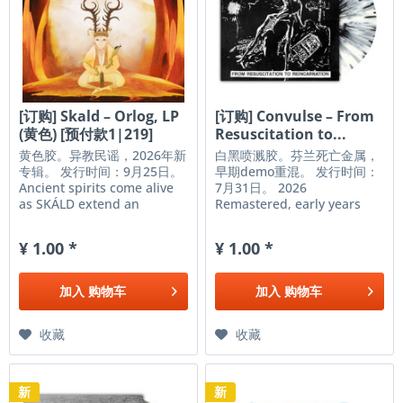
[订购] Skald – Orlog, LP
[订购] Convulse – From
(黄色) [预付款1|219]
Resuscitation to...
黄色胶。异教民谣，2026年新
白黑喷溅胶。芬兰死亡金属，
专辑。 发行时间：9月25日。
早期demo重混。 发行时间：
Ancient spirits come alive
7月31日。 2026
as SKÁLD extend an
Remastered, early years
invitation into times long
demos from CONVULSE!
gone but not forgotten.
"From Resuscitation to
¥ 1.00 *
¥ 1.00 *
Ørlog, coming September
Reincarnation - The Early
25, 2026, is their first
Years" presents Convulse's
album via Napalm Records,
transformation from the
加入
购物车
加入
购物车
and it is our destiny. As
straightforward death
the...
metal band to the more
diverse...
收藏
收藏
新
新