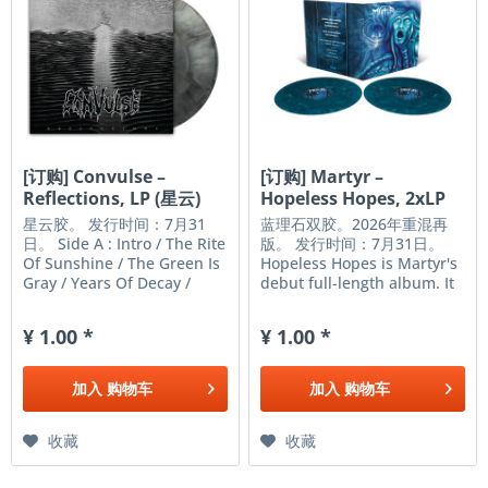
[订购] Convulse –
[订购] Martyr –
Reflections, LP (星云)
Hopeless Hopes, 2xLP
[预付款1|219]
(蓝理石)...
星云胶。 发行时间：7月31
蓝理石双胶。2026年重混再
日。 Side A : Intro / The Rite
版。 发行时间：7月31日。
Of Sunshine / The Green Is
Hopeless Hopes is Martyr's
Gray / Years Of Decay /
debut full-length album. It
Memories Side B : The
was released
Nation Cries / Crying Back
independently on
¥ 1.00 *
¥ 1.00 *
Yesterday / Lost
November 5, 1997 when
Equilibrium / The New
the band members were
Arrival 本店特为乐迷朋友们
aged between 17 to 23
加入
购物车
加入
购物车
提供1元钱唱片预定服务——
years old. A remastered re-
在这里你仅需支付1元钱定
issue was released by
金...
Galy...
收藏
收藏