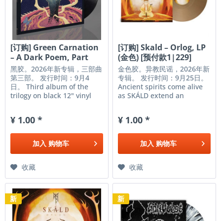
[订购] Green Carnation
[订购] Skald – Orlog, LP
– A Dark Poem, Part
(金色) [预付款1|229]
III:...
黑胶。2026年新专辑，三部曲
金色胶。异教民谣，2026年新
第三部。 发行时间：9月4
专辑。 发行时间：9月25日。
日。 Third album of the
Ancient spirits come alive
trilogy on black 12" vinyl
as SKÁLD extend an
(33 rpm) in deluxe gatefold
invitation into times long
with Pantone copper print
gone but not forgotten.
¥ 1.00 *
¥ 1.00 *
and deluxe double sided
Ørlog, coming September
insert with Pantone copper
25, 2026, is their first
print. First pressing 500
album via Napalm Records,
加入
购物车
加入
购物车
copies worldwide! Since
and it is our destiny. As
their...
the...
收藏
收藏
新
新