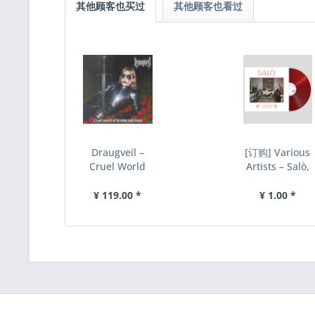
其他顾客也买过
其他顾客也看过
Draugveil –
[订购] Various
Cruel World
Artists – Salò,
Of Dreams
or The 120
And Fears, CD
Days...
¥ 119.00 *
¥ 1.00 *