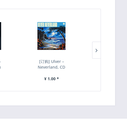
–
[订购] Ulver –
[订购] Horn 
)
Neverland, CD
Mohngang, 
]
[预付款1|119]
(白蓝漩涡) [
付款1|219]
¥ 1.00 *
¥ 1.00 *